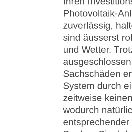
Ihren Investitio
Photovoltaik-An
zuverlässig, hal
sind äusserst r
und Wetter. Tro
ausgeschlossen
Sachschäden en
System durch ei
zeitweise keine
wodurch natürlic
entsprechender E