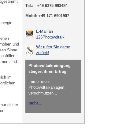
abgestimmt
Tel.: +49 6375 993484
Mobil: +49 171 6901907
energie
E-Mail an
123Photovoltaik
sehen
erhöhen und
Wir rufen Sie gerne
ssen Sinne
zurück!
ausfällen
mmen sind
Photovoltaikreinigung
steigert ihren Ertrag
sich im
Immer mehr
örtlichen
Photovoltaikanlagen
verschmutzen...
mehr...
 nur dieser
en.