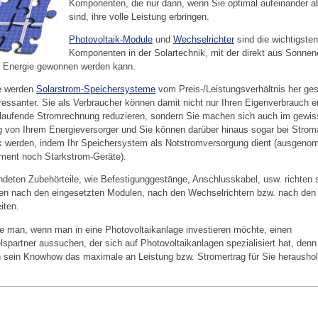
Komponenten, die nur dann, wenn Sie optimal aufeinander 
sind, ihre volle Leistung erbringen.
Photovoltaik-Module
und
Wechselrichter
sind die wichtigsten
Komponenten in der Solartechnik, mit der direkt aus Sonnen
e Energie gewonnen werden kann.
le werden
Solarstrom-Speichersysteme
vom Preis-/Leistungsverhältnis her ge
ressanter. Sie als Verbraucher können damit nicht nur Ihren Eigenverbrauch 
 laufende Stromrechnung reduzieren, sondern Sie machen sich auch im gewi
 von Ihrem Energieversorger und Sie können darüber hinaus sogar bei Strom
rk werden, indem Ihr Speichersystem als Notstromversorgung dient (ausgeno
ment noch Starkstrom-Geräte).
ndeten Zubehörteile, wie Befestigunggestänge, Anschlusskabel, usw. richten 
en nach den eingesetzten Modulen, nach den Wechselrichtern bzw. nach den 
iten.
te man, wenn man in eine Photovoltaikanlage investieren möchte, einen
spartner aussuchen, der sich auf Photovoltaikanlagen spezialisiert hat, denn
 sein Knowhow das maximale an Leistung bzw. Stromertrag für Sie heraushol