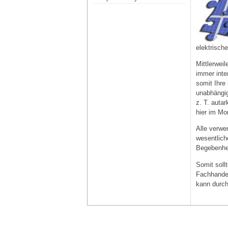
elektrisch
Mittlerwei
immer inte
somit Ihre
unabhängig
z. T. auta
hier im Mo
Alle verwe
wesentlich
Begebenhe
Somit soll
Fachhandel
kann durch